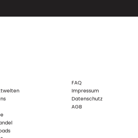
FAQ
ktwelten
Impressum
Uns
Datenschutz
AGB
re
andel
oads