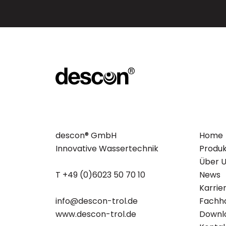
descon® GmbH
Home
Innovative Wassertechnik
Produ
Über 
T +49 (0)6023 50 70 10
News
Karrie
info@descon-trol.de
Fachh
www.descon-trol.de
Downl