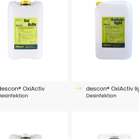
descon® OxiActiv
descon® OxiActiv li
esinfektion
Desinfektion