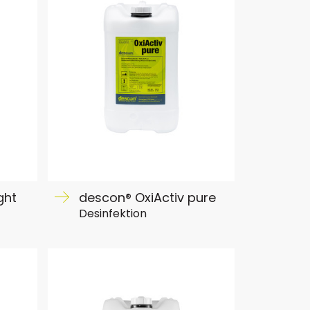
ght
descon® OxiActiv pure
Desinfektion