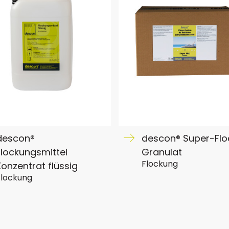
descon®
descon® Super-Flo
Flockungsmittel
Granulat
Flockung
Konzentrat flüssig
Flockung