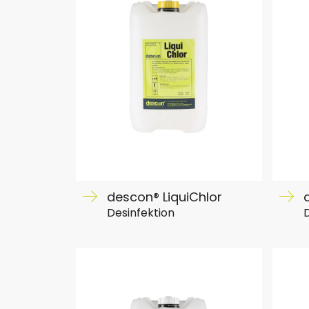
descon® LiquiChlor
Desinfektion
D