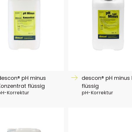
descon® pH minus
descon® pH minus l
Konzentrat flüssig
flüssig
pH-Korrektur
pH-Korrektur