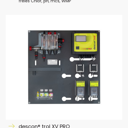
freies Chlor, pH, mcs, WMP
descon® trol XV PRO