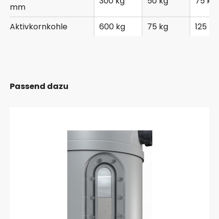
300 kg
50 kg
75 kg
mm
Aktivkornkohle
600 kg
75 kg
125 kg
Passend dazu