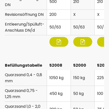
500
210
210
DN
Revisionsöffnung DN
200
X
X
Entleerung/Spülluft-
50/63
50/63
50/63
Anschluss DN/d
Befüllungstabelle
52008
52000
52001
Quarzsand 0,4 - 0,8
1050 kg
150 kg
225 k
mm
Quarzsand 0,75 -
450 kg
50 kg
100 kg
1,25 mm
Quarzsand 1,0 - 2,0