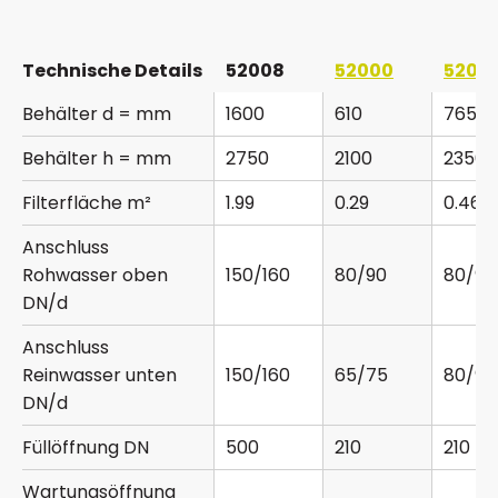
Technische Details
52008
52000
52001
Behälter d = mm
1600
610
765
Behälter h = mm
2750
2100
2350
Filterfläche m²
1.99
0.29
0.46
Anschluss
Rohwasser oben
150/160
80/90
80/90
DN/d
Anschluss
Reinwasser unten
150/160
65/75
80/90
DN/d
Füllöffnung DN
500
210
210
Wartungsöffnung