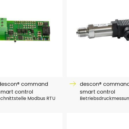
descon® command
descon® comman
smart control
smart control
chnittstelle Modbus RTU
Betriebsdruckmessu