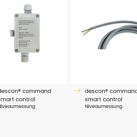
descon® command
descon® comman
smart control
smart control
Niveaumessung
Niveaumessung