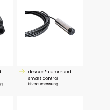
d
descon® command
smart control
ng
Niveaumessung